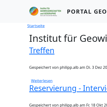
Direkt zum Inhalt
PORTAL GE
Pfadnavigation
Startseite
Institut für Geo
Treffen
Gespeichert von
philipp.alb
am
Di. 3 Dez 20
über Treffen
Weiterlesen
Reservierung - Interv
Gespeichert von
philipp.alb
am
Fr. 18 Okt 2