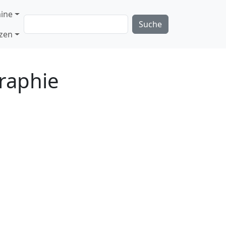
ine
Suche
nzen
raphie