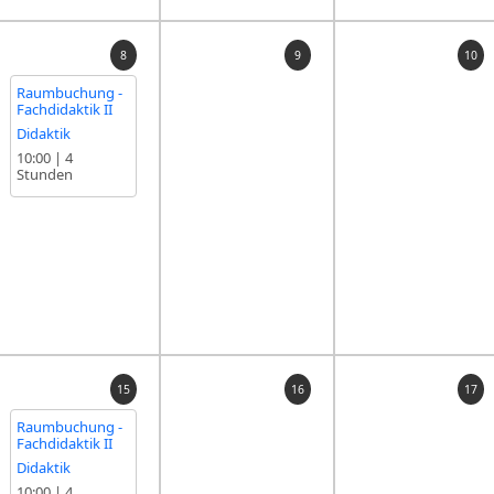
8
9
10
Raumbuchung -
Fachdidaktik II
Didaktik
10:00
|
4
Stunden
15
16
17
Raumbuchung -
Fachdidaktik II
Didaktik
10:00
|
4