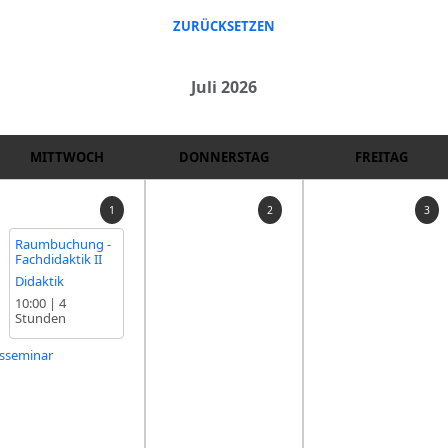
ZURÜCKSETZEN
Juli 2026
MITTWOCH
DONNERSTAG
FREITAG
1
2
3
Raumbuchung -
Fachdidaktik II
Didaktik
10:00
|
4
Stunden
gsseminar