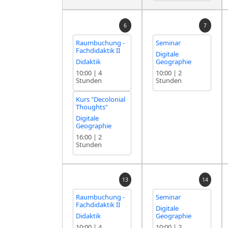
6
7
Raumbuchung -
Seminar
Fachdidaktik II
Digitale
Didaktik
Geographie
10:00
|
4
10:00
|
2
Stunden
Stunden
Kurs "Decolonial
Thoughts"
Digitale
Geographie
16:00
|
2
Stunden
13
14
Raumbuchung -
Seminar
Fachdidaktik II
Digitale
Didaktik
Geographie
10:00
|
4
10:00
|
2