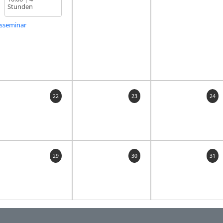
Stunden
gsseminar
22
23
24
29
30
31