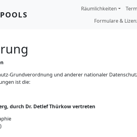
Hauptnavigation
Räumlichkeiten
Term
OPOOLS
Formulare & Lize
ärung
en
hutz-Grundverordnung und anderer nationaler Datenschutz
ngen ist die:
erg, durch Dr. Detlef Thürkow vertreten
aphie
)