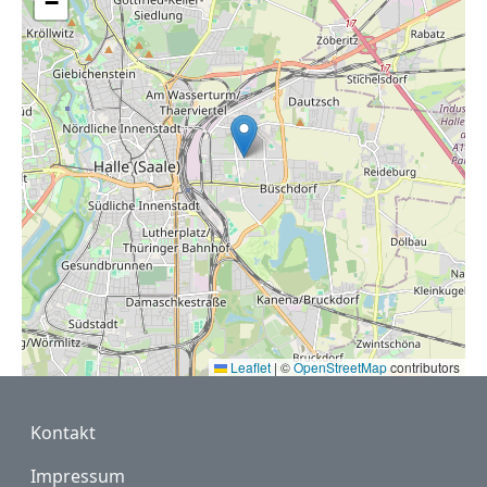
−
Leaflet
|
©
OpenStreetMap
contributors
Fußzeile
Kontakt
Impressum